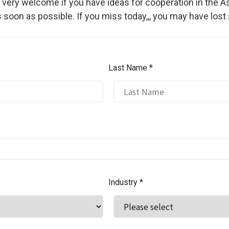
very welcome if you have ideas for cooperation in the As
s soon as possible. If you miss today,,, you may have lost
Last Name *
Industry *