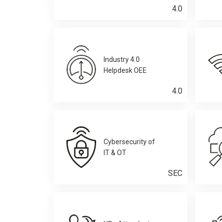
4.0
Industry 4.0
Helpdesk OEE
4.0
Cybersecurity of
IT & OT
SEC