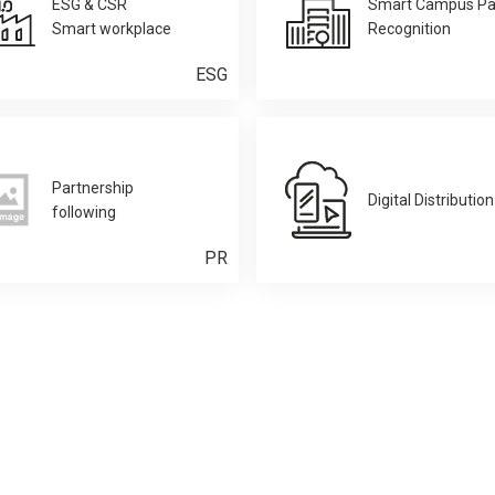
ESG & CSR
Smart Campus Pa
Smart workplace
Recognition
ESG
Partnership
Digital Distribution
following
PR