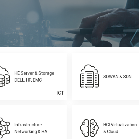
HE Server & Storage
SDWAN & SDN
DELL, HP, EMC
ICT
Infrastructure
HCI Virtualization
Networking & HA
& Cloud