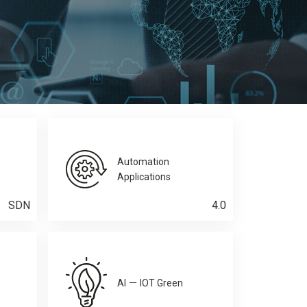
Automation
Applications
SDN
4.0
AI － IOT Green