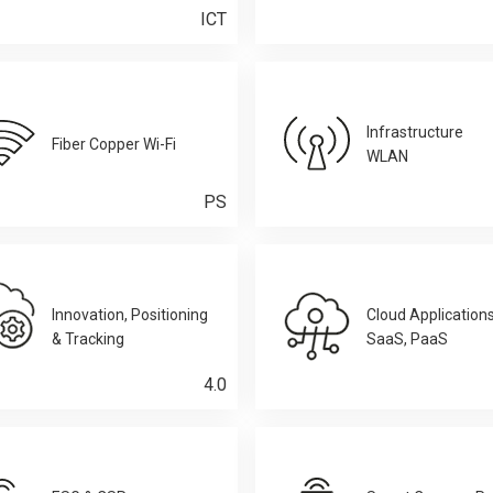
ICT
Infrastructure
Fiber Copper Wi-Fi
WLAN
PS
Innovation, Positioning
Cloud Application
& Tracking
SaaS, PaaS
4.0